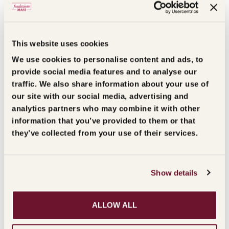
le foto e i video della
cerimonia
This website uses cookies
Scopri le foto e i video della cerimonia tenutasi in
We use cookies to personalise content and ads, to
diretta streaming dalla pieve di San Giorgio in
provide social media features and to analyse our
traffic. We also share information about your use of
Valpolicella
our site with our social media, advertising and
analytics partners who may combine it with other
information that you’ve provided to them or that
they’ve collected from your use of their services.
Show details
ALLOW ALL