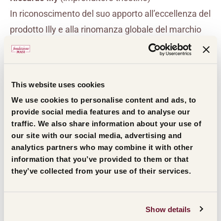
In riconoscimento del suo apporto all’eccellenza del
prodotto Illy e alla rinomanza globale del marchio
nel binomio Buono e Bello. Il suo straordinario
impegno e la sua visione imprenditoriale etica e
culturale si manifestano nel Polo del Gusto e nella
This website uses cookies
Illy Art Collection dove bellezza, sostenibilità e
We use cookies to personalise content and ads, to
qualità si intrecciano armoniosamente.
provide social media features and to analyse our
traffic. We also share information about your use of
our site with our social media, advertising and
Arcangelo Sassolino
(scultore vicentino)
analytics partners who may combine it with other
In riconoscimento della sua ricerca e della
information that you’ve provided to them or that
conseguente opera legata a filo doppio al Bello
they’ve collected from your use of their services.
artistico espresso dalla materia e i suoi fenomeni,
dalle meccaniche e tecnologie. La sua arte, che
Show details
guarda al futuro, trasforma la cultura in un campo