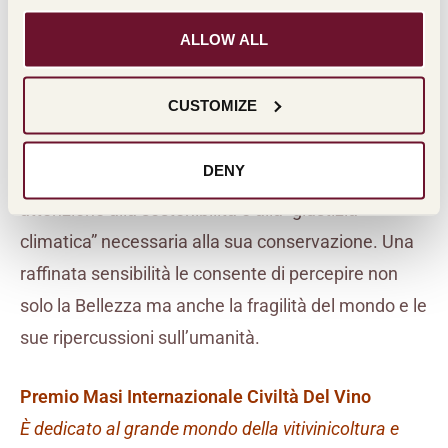
di intensa e continua riflessione.
ALLOW ALL
Sara Segantin
(scrittrice naturalista trentina)
CUSTOMIZE
Per l’impegno, le pubblicazioni e le collaborazioni
che collocano lei e la sua opera in una dimensione
DENY
di incanto per il Bello e il Buono della natura, con
attenzione alla sostenibilità e alla “giustizia
climatica” necessaria alla sua conservazione. Una
raffinata sensibilità le consente di percepire non
solo la Bellezza ma anche la fragilità del mondo e le
sue ripercussioni sull’umanità.
Premio Masi Internazionale Civiltà Del Vino
È dedicato al grande mondo della vitivinicoltura e