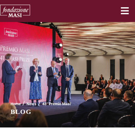
/
/
Home
News
43° Premio Masi
BLOG