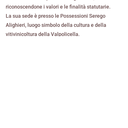
riconoscendone i valori e le finalità statutarie.
La sua sede è presso le Possessioni Serego
Alighieri, luogo simbolo della cultura e della
vitivinicoltura della Valpolicella.
SCARICA QUI IL PROFILO DELLA
FONDAZIONE MASI
SCARICA QUI LO STATUTO DELLA
FONDAZIONE MASI