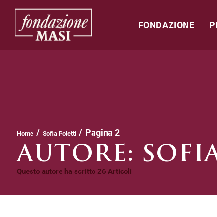
FONDAZIONE
P
/
/
Pagina 2
Home
Sofia Poletti
AUTORE:
SOFI
Questo autore ha scritto 26 Articoli