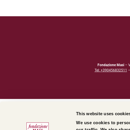
Fondazione Masi
– V
Tel: +390456832511
This website uses cookie
We use cookies to person
our traffic. We also shar