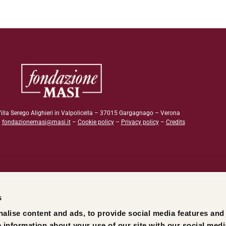
illa Serego Alighieri in Valpolicella – 37015 Gargagnago – Verona
–
fondazionemasi@masi.it
–
Cookie policy
–
Privacy policy
–
Credits
s
alise content and ads, to provide social media features and
e information about your use of our site with our social medi