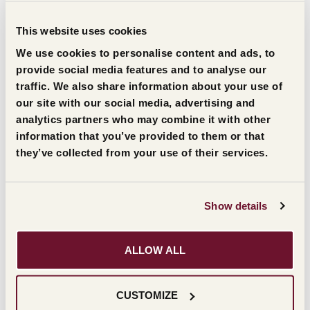
Premio Amadeus, e l’altra ad uno dei vincitori del
This website uses cookies
premio a categorie. Una scelta, quella della
We use cookies to personalise content and ads, to
Fondazione, che rientra appieno nelle proprie
provide social media features and to analyse our
finalità istituzionali a favore della cultura del
traffic. We also share information about your use of
our site with our social media, advertising and
territorio, e in particolare della musica, come
analytics partners who may combine it with other
attesta il sostegno dato negli anni a progetti
information that you’ve provided to them or that
collegati alla promozione della musica veneta.
they’ve collected from your use of their services.
A formare la giuria, che nella serata finale ha
Show details
designato i due vincitori del premio Masi il
concertista e conduttore di Radio Classica, Luca
ALLOW ALL
Ciammarughi, il musicologo e bibliotecario-
conservatore dell’Accademia Filarmonica di
CUSTOMIZE
Verona, Michele Magnabosco, e la musicologa e