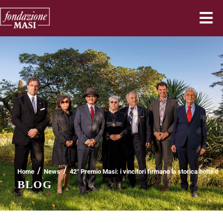
/
/
Home
News
42° Premio Masi: i vincitori firmano la storica botte d
BLOG