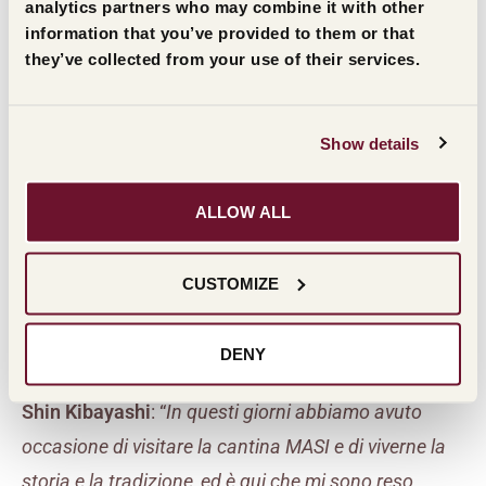
internazionale. Il manga è una forma di espressione
analytics partners who may combine it with other
information that you’ve provided to them or that
in grado di trasmettere emozioni ai lettori in modo
they’ve collected from your use of their services.
semplice e comprensibile. Grazie al successo del
manga e della serie TV, siamo stati in grado di
trasmettere le meraviglie del vino a molte persone in
Show details
tutto il mondo e credo inoltre che siamo riusciti a
svolgere un ruolo di divulgatori della cultura del vino.
ALLOW ALL
Consideriamo questo premio come incoraggiamento
a proseguire e portare avanti con impegno il nostro
CUSTOMIZE
ruolo di ambasciatori per condividere il fascino del
vino
.”
DENY
Shin Kibayashi
: “
In questi giorni abbiamo avuto
occasione di visitare la cantina MASI e di viverne la
storia e la tradizione, ed è qui che mi sono reso