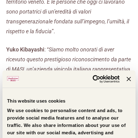
territorio veneto. E le persone che oggi ci lavorano
sono portatrici di un’eredità di valori
transgenerazionale fondata sull’impegno, l’umiltà, il
rispetto e la fiducia
”.
Yuko Kibayashi
: “
Siamo molto onorati di aver
ricevuto questo prestigioso riconoscimento da parte
di MASI, un’azienda vinicola italiana rappresentativa
e con una lunga storia. Io e mio fratello abbiamo
iniziato a raccontare la storia nel manga “Gocce di
Dio” perché amavamo molto il vino, ma è diventato
This website uses cookies
poi un’opera popolare che ha venduto 12 milioni di
We use cookies to personalise content and ads, to
provide social media features and to analyse our
copie in tutto il mondo, e quest’anno… è stato
traffic. We also share information about your use of
distribuito a livello globale come dramma
our site with our social media, advertising and