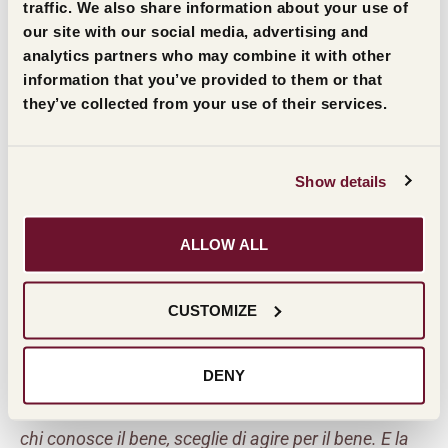
strumenti”
.
traffic. We also share information about your use of
our site with our social media, advertising and
analytics partners who may combine it with other
Donatella Cinelli Colombini
alla sottile
information that you’ve provided to them or that
provocazione
“Di un calice di vino si dice in genere
they’ve collected from your use of their services.
che è buono, è profumato. Ma dove trova, lei, la
bellezza?”
ha incalzato:
“Il vino è bello. Lo è per il
Show details
luogo dove nasce e per le persone che lo producono.
Questo mi fa sentire fortunata nella professione, che
ALLOW ALL
considero la più bella del mondo”
.
A seguire, il moderatore ha citato Socrate, secondo
CUSTOMIZE
cui la bellezza non nasce dalla ricchezza, ma dalla
virtù, introducendo l’intervento di Fratel Gedovar
DENY
Nazzari:
“La virtù più bella è la conoscenza, perché
chi conosce il bene, sceglie di agire per il bene. E la