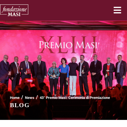
/
/
Home
News
43° Premio Masi: Cerimonia di Premiazione
BLOG