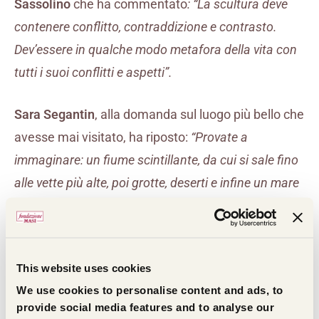
Sassolino
che ha commentato
: “La scultura deve
contenere conflitto, contraddizione e contrasto.
Dev’essere in qualche modo metafora della vita con
tutti i suoi conflitti e aspetti”.
Sara Segantin
, alla domanda sul luogo più bello che
avesse mai visitato, ha riposto:
“Provate a
immaginare: un fiume scintillante, da cui si sale fino
alle vette più alte, poi grotte, deserti e infine un mare
colmo di vita e di colore. Si chiama Terra. Che vale la
pena conoscere, amare, difendere. Abbiamo a
disposizione consapevolezza, tecnologie e
This website uses cookies
conoscenza: tra cent’anni l’unica cosa che farà la
We use cookies to personalise content and ads, to
differenza sarà la volontà di ognuno di usare questi
provide social media features and to analyse our