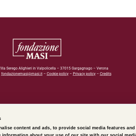
illa Serego Alighieri in Valpolicella – 37015 Gargagnago – Verona
–
fondazionemasi@masi.it
–
Cookie policy
–
Privacy policy
–
Credits
s
alise content and ads, to provide social media features and
e information about your use of our site with our social medi