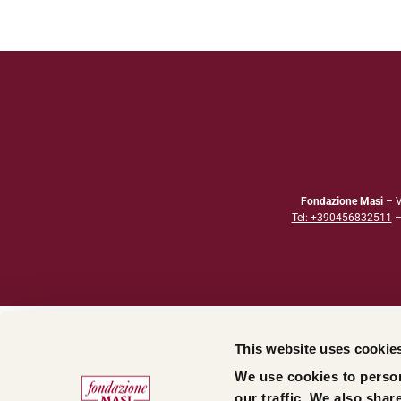
Fondazione Masi
– V
Tel: +390456832511
This website uses cookie
We use cookies to person
our traffic. We also shar