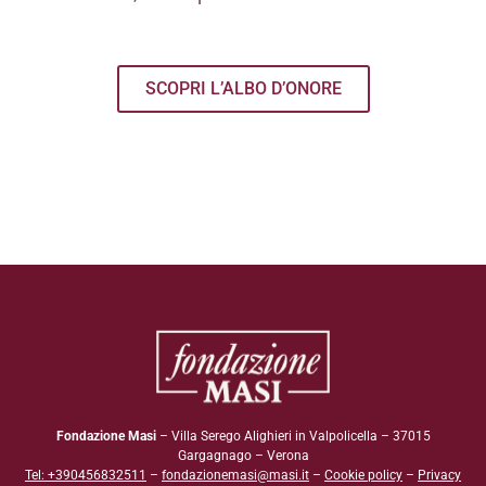
SCOPRI L’ALBO D’ONORE
Fondazione Masi
– Villa Serego Alighieri in Valpolicella – 37015
Gargagnago – Verona
Tel: +390456832511
–
fondazionemasi@masi.it
–
Cookie policy
–
Privacy