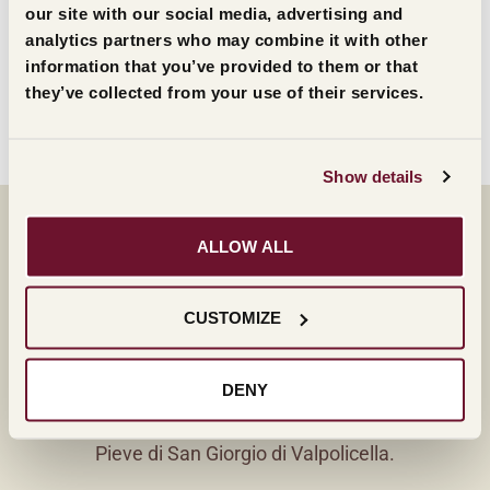
our site with our social media, advertising and
analytics partners who may combine it with other
information that you’ve provided to them or that
Yuko e Shin Kibayashi
they’ve collected from your use of their services.
Leggi l'estratto
Show details
ALLOW ALL
SEGUI LA DIRETTA
STREAMING
CUSTOMIZE
La diretta streaming della 42° edizione del Premio
DENY
Masi sarà Venerdì 27 Ottobre alle ore 18:30 dalla
Pieve di San Giorgio di Valpolicella.