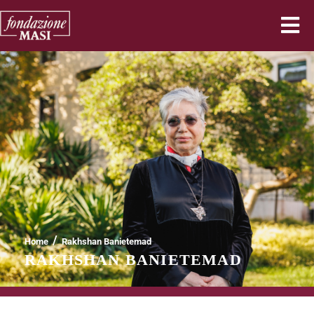
/
Home
Rakhshan Banietemad
RAKHSHAN BANIETEMAD