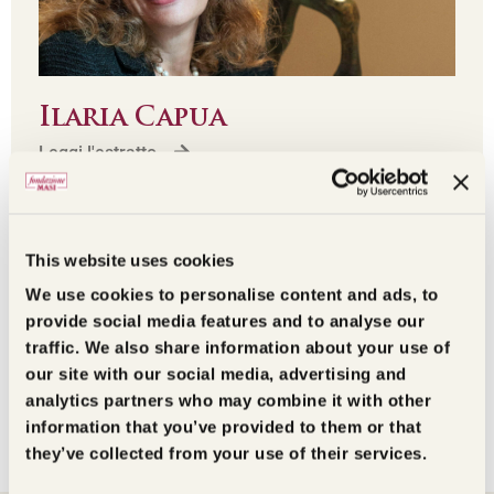
Ilaria Capua
Leggi l'estratto
This website uses cookies
Foto e video della cerimonia
We use cookies to personalise content and ads, to
provide social media features and to analyse our
traffic. We also share information about your use of
Scopri le foto e i video della cerimonia in diretta
our site with our social media, advertising and
streaming dalle cantine masi in valpolicella.
analytics partners who may combine it with other
information that you’ve provided to them or that
they’ve collected from your use of their services.